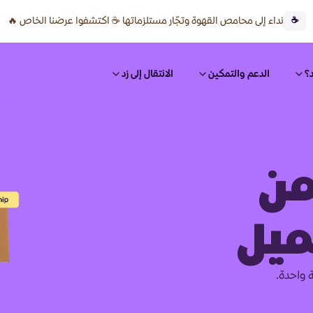
نداء إلى محامص القهوة وتجّار مستلزماتها ☕ اكتشفوا عرضنا الخاص 🔥
☕
؟
الدعم والتمكين
الانتقال إلى زد
من
ميل
 واحدة.