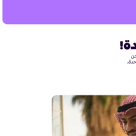
ة!
حن
حدة،