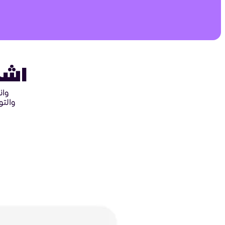
اشح
وان
والتو