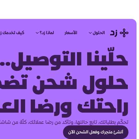
الحلول
الأسعار
لماذا زد؟
كيف تخدمك زد
حلّينا التوصيل..
حلول شحن تض
راحتك ورضا الع
تحكّم بطلباتك، تابع حالتها، وتأكد من رضا عملائك، كلّة من شاشة
أنشئ متجرك وفعل الشحن الآن